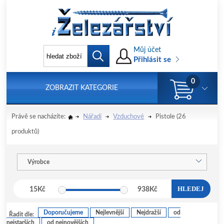
Můj účet
Přihlásit se
0
ZOBRAZIT KATEGORIE
Právě se nacházíte:
Nářadí
Vzduchové
Pistole
(26
produktů)
Výrobce
HLEDEJ
15
Kč
938
Kč
Doporučujeme
Nejlevnější
Nejdražší
od
Řadit dle:
nejstarších
od nejnovějších