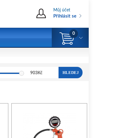
Můj účet
Přihlásit se
0
HLEDEJ
903
Kč