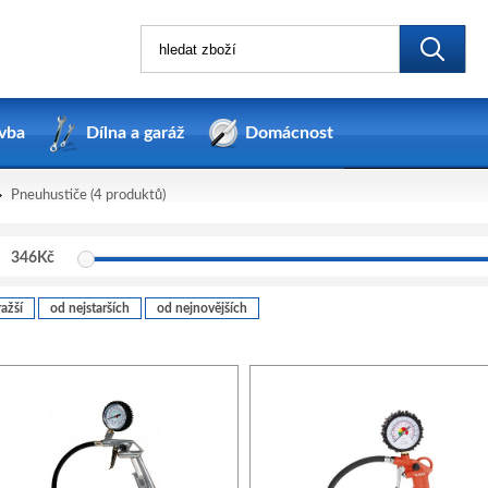
vba
Dílna a garáž
Domácnost
Pneuhustiče
(4 produktů)
346
Kč
ažší
od nejstarších
od nejnovějších