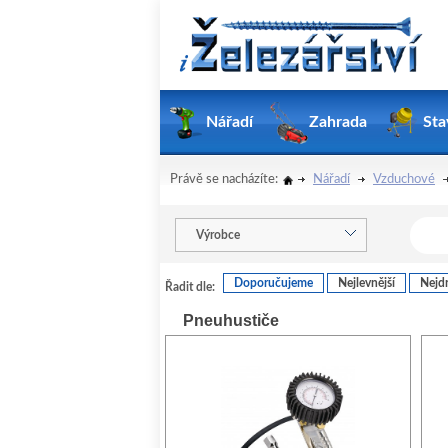
Nářadí
Zahrada
Sta
Právě se nacházíte:
Nářadí
Vzduchové
Výrobce
Doporučujeme
Nejlevnější
Nejdr
Řadit dle:
Pneuhustiče