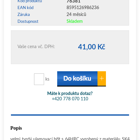
76381
Kód produktu
8595126986236
EAN kód
24 měsíců
Záruka
Skladem
Dostupnost
41,00 Kč
Vaše cena vč. DPH:
ks
Máte k produktu dotaz?
+420 778 070 110
Popis
velmi tvrdý ulamovací břit s 64HRC vyrobený z materiálu SK4