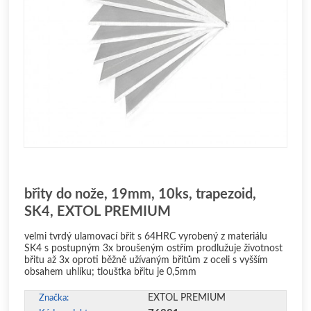
břity do nože, 19mm, 10ks, trapezoid,
SK4, EXTOL PREMIUM
velmi tvrdý ulamovací břit s 64HRC vyrobený z materiálu
SK4 s postupným 3x broušeným ostřím prodlužuje životnost
břitu až 3x oproti běžně užívaným břitům z oceli s vyšším
obsahem uhlíku; tloušťka břitu je 0,5mm
EXTOL PREMIUM
Značka: