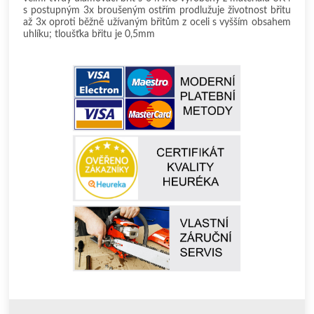
s postupným 3x broušeným ostřím prodlužuje životnost břitu
až 3x oproti běžně užívaným břitům z oceli s vyšším obsahem
uhlíku; tloušťka břitu je 0,5mm