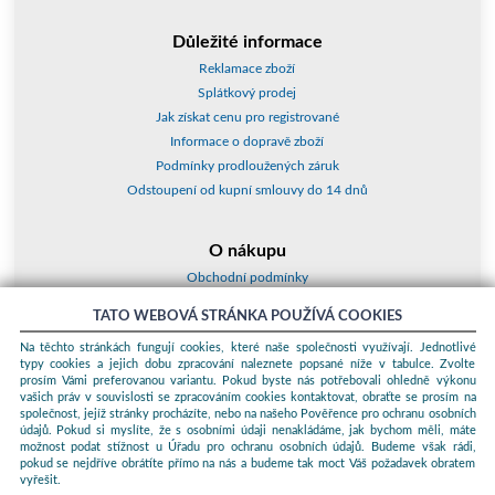
Důležité informace
Reklamace zboží
Splátkový prodej
Jak získat cenu pro registrované
Informace o dopravě zboží
Podmínky prodloužených záruk
Odstoupení od kupní smlouvy do 14 dnů
O nákupu
Obchodní podmínky
O nás
TATO WEBOVÁ STRÁNKA POUŽÍVÁ COOKIES
Jak nakupovat
Na těchto stránkách fungují cookies, které naše společnosti využívají. Jednotlivé
Kontakty a adresy
typy cookies a jejich dobu zpracování naleznete popsané níže v tabulce. Zvolte
Essox splátky
prosím Vámi preferovanou variantu. Pokud byste nás potřebovali ohledně výkonu
vašich práv v souvislosti se zpracováním cookies kontaktovat, obraťte se prosím na
společnost, jejíž stránky procházíte, nebo na našeho Pověřence pro ochranu osobních
Podle zákona o evidenci tržeb je prodávající povinen vystavit kupujícímu
údajů. Pokud si myslíte, že s osobními údaji nenakládáme, jak bychom měli, máte
účtenku. Zároveň je povinen zaevidovat přijatou tržbu u správce daně
možnost podat stížnost u Úřadu pro ochranu osobních údajů. Budeme však rádi,
online; v případě technického výpadku pak nejpozději do 48 hodin.
pokud se nejdříve obrátíte přímo na nás a budeme tak moct Váš požadavek obratem
vyřešit.
© 2026 ProKauf Komplex s.r.o. Všechna práva vyhrazena.
Sunlight