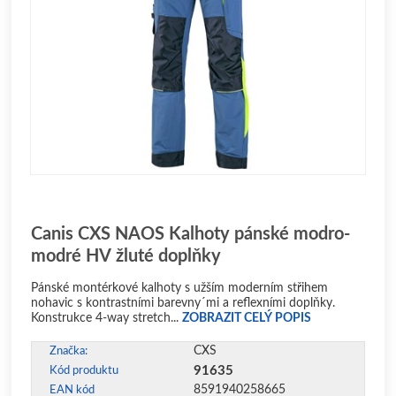
Canis CXS NAOS Kalhoty pánské modro-
modré HV žluté doplňky
Pánské montérkové kalhoty s užším moderním střihem
nohavic s kontrastními barevny´mi a reflexními doplňky.
Konstrukce 4-way stretch...
ZOBRAZIT CELÝ POPIS
CXS
Značka:
91635
Kód produktu
8591940258665
EAN kód