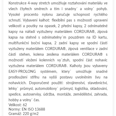
Konstrukce 4-way stretch umožňuje roztahování materiálu ve
všech čtyřech směrech a tím i snadny´ a volny´ pohyb.
Vysoké procento nylonu zaručuje schopnost rychlého
schnutí. Vybavení kalhot: flexibilní pas s možností upravení
velikosti a poutky na opasek, 2 přední kapsy, 2 odnímatelné
kapsy na nářadí vyztuženy materiálem CORDURA®, zipová
kapsa na stehně s odnímatelny´m pouzdrem na ID kartu,
multifunkční boční kapsa, 2 zadní kapsy ve spodní části
vyztuženy materiálem CORDURA®, zipová ventilace v zadní
části stehen, kolena zesílena materiálem CORDURA® s
možností vložení kolenních vy´ztuh, spodní část nohavic
vyztužena materiálem CORDURA®. Kalhoty jsou vybaveny
EASY-PROLONG systémem, ktery´ umožňuje snadné
prodloužení střihu na vyšší postavu uvolněním švu na
nohavicích. Doporučené použití: strojírenství, stavebnictví,
lehky´ průmysl, automobilovy´ průmysl, logistika, skladování,
spedice, autoservisy, údržba, montáže, zemědělství, zahrada,
hobby a volny´ čas.
Velikost: 62
Normy: EN ISO 13688
Gramáž: 220 g/m2