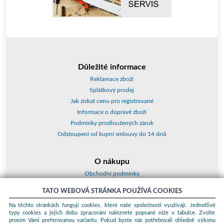
Důležité informace
Reklamace zboží
Splátkový prodej
Jak získat cenu pro registrované
Informace o dopravě zboží
Podmínky prodloužených záruk
Odstoupení od kupní smlouvy do 14 dnů
O nákupu
Obchodní podmínky
O nás
TATO WEBOVÁ STRÁNKA POUŽÍVÁ COOKIES
Jak nakupovat
Na těchto stránkách fungují cookies, které naše společnosti využívají. Jednotlivé
Kontakty a adresy
typy cookies a jejich dobu zpracování naleznete popsané níže v tabulce. Zvolte
Essox splátky
prosím Vámi preferovanou variantu. Pokud byste nás potřebovali ohledně výkonu