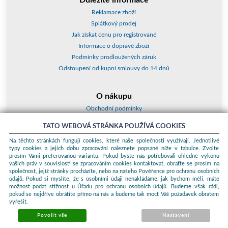
Reklamace zboží
Splátkový prodej
Jak získat cenu pro registrované
Informace o dopravě zboží
Podmínky prodloužených záruk
Odstoupení od kupní smlouvy do 14 dnů
O nákupu
Obchodní podmínky
O nás
TATO WEBOVÁ STRÁNKA POUŽÍVÁ COOKIES
Jak nakupovat
Na těchto stránkách fungují cookies, které naše společnosti využívají. Jednotlivé
Kontakty a adresy
typy cookies a jejich dobu zpracování naleznete popsané níže v tabulce. Zvolte
Essox splátky
prosím Vámi preferovanou variantu. Pokud byste nás potřebovali ohledně výkonu
vašich práv v souvislosti se zpracováním cookies kontaktovat, obraťte se prosím na
společnost, jejíž stránky procházíte, nebo na našeho Pověřence pro ochranu osobních
Podle zákona o evidenci tržeb je prodávající povinen vystavit kupujícímu
údajů. Pokud si myslíte, že s osobními údaji nenakládáme, jak bychom měli, máte
účtenku. Zároveň je povinen zaevidovat přijatou tržbu u správce daně
možnost podat stížnost u Úřadu pro ochranu osobních údajů. Budeme však rádi,
online; v případě technického výpadku pak nejpozději do 48 hodin.
pokud se nejdříve obrátíte přímo na nás a budeme tak moct Váš požadavek obratem
vyřešit.
© 2026 ProKauf Komplex s.r.o. Všechna práva vyhrazena.
Sunlight
systems
-
pronájem e-shopů
Povolit vše
Nastavení