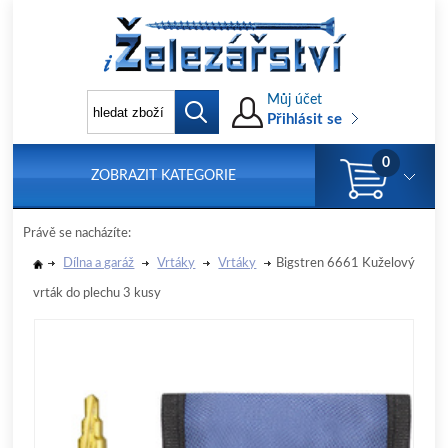
Můj účet
Přihlásit se
0
ZOBRAZIT KATEGORIE
Právě se nacházíte:
Dílna a garáž
Vrtáky
Vrtáky
Bigstren 6661 Kuželový
vrták do plechu 3 kusy