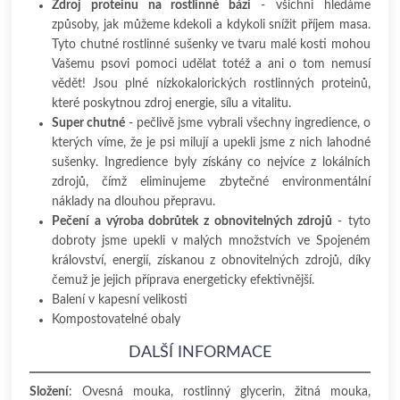
Zdroj proteinu na rostlinné bázi
- všichni hledáme
způsoby, jak můžeme kdekoli a kdykoli snížit příjem masa.
Tyto chutné rostlinné sušenky ve tvaru malé kosti mohou
Vašemu psovi pomoci udělat totéž a ani o tom nemusí
vědět! Jsou plné nízkokalorických rostlinných proteinů,
které poskytnou zdroj energie, sílu a vitalitu.
Super chutné
- pečlivě jsme vybrali všechny ingredience, o
kterých víme, že je psi milují a upekli jsme z nich lahodné
sušenky. Ingredience byly získány co nejvíce z lokálních
zdrojů, čímž eliminujeme zbytečné environmentální
náklady na dlouhou přepravu.
Pečení a výroba dobrůtek z obnovitelných zdrojů
- tyto
dobroty jsme upekli v malých množstvích ve Spojeném
království, energií, získanou z obnovitelných zdrojů, díky
čemuž je jejich příprava energeticky efektivnější.
Balení v kapesní velikosti
Kompostovatelné obaly
DALŠÍ INFORMACE
Složení
: Ovesná mouka, rostlinný glycerin, žitná mouka,