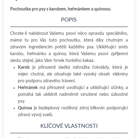
Pochoutka pro psy s karobem, heřmánkem a quinoou.
POPIS
Chcete-li nabídnout Vašemu psovi něco opravdu speciálního,
máme tu pro Vás tuto pochoutku, která díky chutným a
zdravým ingrediencím potěší každého psa. Uklidňující směs
karobu, heřmánku a quinoy, která Vašemu psovi zpříjemní
siestu stejně, jako Vám hrnek horkého kakaa.
Karob
je přirozeně sladká náhražka čokolády, která je
nejen chutná, ale obsahuje také vysoký obsah vlákniny
pro podporu zdravého trávení.
Heřmánek
má přirozeně uvolňující a uklidňující účinky, a
pomáhá tak uklidnit nadměrně vzrušené nebo úzkostné
psy.
Quinoa
je bezlepkový rostlinný zdroj bílkovin podporující
zdravý vývoj svalů.
KLÍČOVÉ VLASTNOSTI