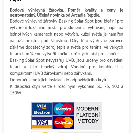
Bodová výhřevná žárovka. Poměr kvality a ceny je
nesrovnatelný. Účelná novinka od Arcadia Reptile.
Bodové výhřevné žárovky Basking Solar Spot jsou ideální pro
vytvoření lokálního místa pro slunění a vyhřívání, např. na
jednotlivých kamenech nebo větvích, kužel světla je namířen
na užší prostor pod žárovkou. Díky této výhřevné žárovce
získáme dodatečný zdroj tepla a světla pro terária. Ve velkých
teráriích můžeme vytvořit i několik různých míst pro slunění.
Basking Solar Spot nevyzařují UVB, jsou určeny pro osvětlení
terárií a jako tepelný zdroj. Vhodné pro kombinaci s
kompaktními UVB žárovkami nebo zářivkami.
Doporučujeme jejich instalaci do odpovídajícího krytu.
K dispozici čtyři verze s rozdílným výkonem 50, 75, 100 a
150W.