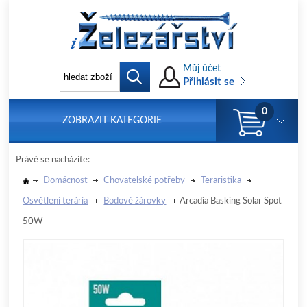
Můj účet
Přihlásit se
0
ZOBRAZIT KATEGORIE
Právě se nacházíte:
Domácnost
Chovatelské potřeby
Teraristika
Osvětlení terária
Bodové žárovky
Arcadia Basking Solar Spot
50W