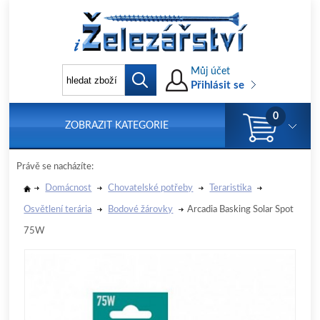
Můj účet
Přihlásit se
0
ZOBRAZIT KATEGORIE
Právě se nacházíte:
Domácnost
Chovatelské potřeby
Teraristika
Osvětlení terária
Bodové žárovky
Arcadia Basking Solar Spot
75W