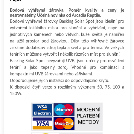
Bodová výhřevná žárovka. Poměr kvality a ceny je
nesrovnatelný. Účelná novinka od Arcadia Reptile.
Bodové výhřevné žárovky Basking Solar Spot jsou ideální pro
vytvoření lokálního místa pro slunění a vyhřívání, např. na
jednotlivých kamenech nebo větvích, kužel světla je namířen
na užší prostor pod žárovkou. Díky této výhřevné žárovce
získáme dodatečný zdroj tepla a světla pro terária. Ve velkých
teráriích můžeme vytvořit i několik různých míst pro slunění.
Basking Solar Spot nevyzařují UVB, jsou určeny pro osvětlení
terárií a jako tepelný zdroj. Vhodné pro kombinaci s
kompaktními UVB žárovkami nebo zářivkami.
Doporučujeme jejich instalaci do odpovídajícího krytu.
K dispozici čtyři verze s rozdílným výkonem 50, 75, 100 a
150W.