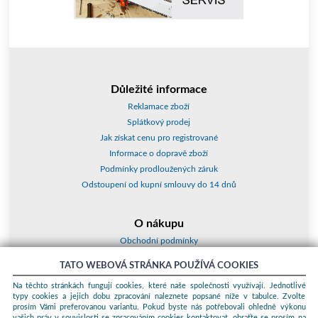
Důležité informace
Reklamace zboží
Splátkový prodej
Jak získat cenu pro registrované
Informace o dopravě zboží
Podmínky prodloužených záruk
Odstoupení od kupní smlouvy do 14 dnů
O nákupu
Obchodní podmínky
O nás
TATO WEBOVÁ STRÁNKA POUŽÍVÁ COOKIES
Jak nakupovat
Na těchto stránkách fungují cookies, které naše společnosti využívají. Jednotlivé
Kontakty a adresy
typy cookies a jejich dobu zpracování naleznete popsané níže v tabulce. Zvolte
Essox splátky
prosím Vámi preferovanou variantu. Pokud byste nás potřebovali ohledně výkonu
vašich práv v souvislosti se zpracováním cookies kontaktovat, obraťte se prosím na