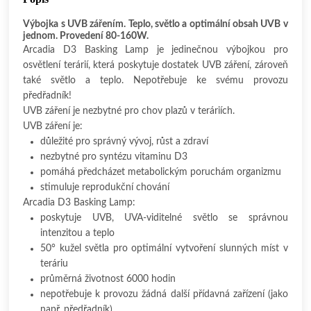
Výbojka s UVB zářením. Teplo, světlo a optimální obsah UVB v
jednom. Provedení 80-160W.
Arcadia D3 Basking Lamp je jedinečnou výbojkou pro
osvětlení terárií, která poskytuje dostatek UVB záření, zároveň
také světlo a teplo. Nepotřebuje ke svému provozu
předřadník!
UVB záření je nezbytné pro chov plazů v teráriích.
UVB záření je:
důležité pro správný vývoj, růst a zdraví
nezbytné pro syntézu vitaminu D3
pomáhá předcházet metabolickým poruchám organizmu
stimuluje reprodukční chování
Arcadia D3 Basking Lamp:
poskytuje UVB, UVA-viditelné světlo se správnou
intenzitou a teplo
50° kužel světla pro optimální vytvoření slunných míst v
teráriu
průměrná životnost 6000 hodin
nepotřebuje k provozu žádná další přídavná zařízení (jako
např. předřadník)