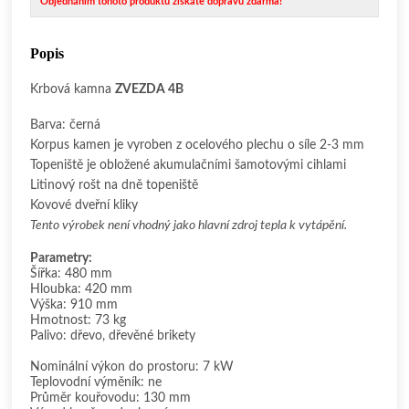
Objednáním tohoto produktu získáte dopravu zdarma!
Popis
Krbová kamna
ZVEZDA 4B
Barva: černá
Korpus kamen je vyroben z ocelového plechu o síle 2-3 mm
Topeniště je obložené akumulačními
šamotovými
cihlami
Litinový rošt na dně topeniště
Kovové dveřní kliky
Tento výrobek není vhodný jako hlavní zdroj tepla k vytápění.
Parametry:
Šířka: 480 mm
Hloubka: 420 mm
Výška: 910 mm
Hmotnost: 73 kg
Palivo: dřevo, dřevěné brikety
Nominální výkon do prostoru: 7 kW
Teplovodní výměník: ne
Průměr kouřovodu: 130 mm