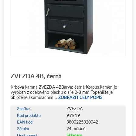
ZVEZDA 4B, černá
Krbová kamna ZVEZDA 4BBarva: černá Korpus kamen je
vyroben z ocelového plechu o síle 2-3 mm Topeniště je
obložené akumulačními...
ZOBRAZIT CELÝ POPIS
ZVEZDA
Značka:
97519
Kód produktu
3800225820042
EAN kód
24 měsíců
Záruka
Skladem
Dostupnost