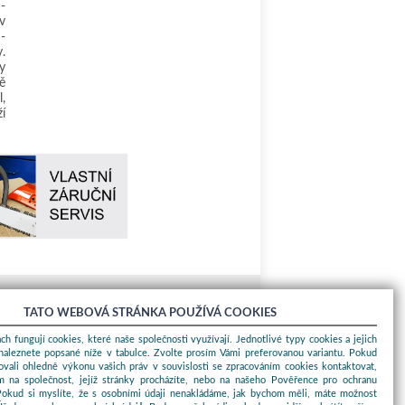
-
v
-
.
y
ě
l,
í
TATO WEBOVÁ STRÁNKA POUŽÍVÁ COOKIES
O nákupu
ch fungují cookies, které naše společnosti využívají. Jednotlivé typy cookies a jejich
Obchodní podmínky
naleznete popsané níže v tabulce. Zvolte prosím Vámi preferovanou variantu. Pokud
O nás
ovali ohledně výkonu vašich práv v souvislosti se zpracováním cookies kontaktovat,
m na společnost, jejíž stránky procházíte, nebo na našeho Pověřence pro ochranu
Jak nakupovat
Pokud si myslíte, že s osobními údaji nenakládáme, jak bychom měli, máte možnost
Kontakty a adresy