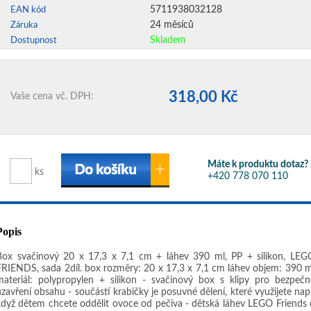
5711938032128
EAN kód
24 měsíců
Záruka
Skladem
Dostupnost
318,00 Kč
Vaše cena vč. DPH:
Máte k produktu dotaz?
ks
+420 778 070 110
Popis
Box svačinový 20 x 17,3 x 7,1 cm + láhev 390 ml, PP + silikon, LEG
FRIENDS, sada 2díl. box rozměry: 20 x 17,3 x 7,1 cm láhev objem: 390 m
materiál: polypropylen + silikon - svačinový box s klipy pro bezpečn
uzavření obsahu - součástí krabičky je posuvné dělení, které využijete např
když dětem chcete oddělit ovoce od pečiva - dětská láhev LEGO Friends 