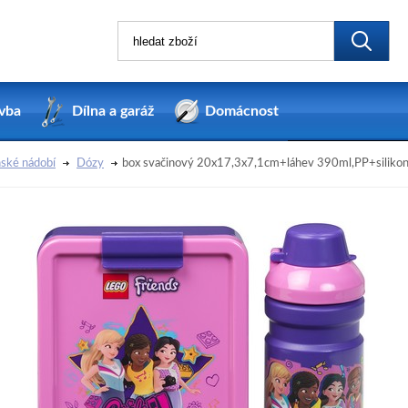
vba
Dílna a garáž
Domácnost
ské nádobí
Dózy
box svačinový 20x17,3x7,1cm+láhev 390ml,PP+siliko