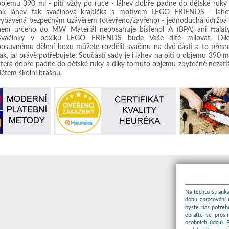
objemu 390 ml - pití vždy po ruce - láhev dobře padne do dětské ruky 
jak láhev, tak svačinová krabička s motivem LEGO FRIENDS - láhe
vybavená bezpečným uzávěrem (otevřeno/zavřeno) - jednoduchá údržba 
není určeno do MW Materiál neobsahuje bisfenol A (BPA) ani ftaláty
Svačinky v boxíku LEGO FRIENDS bude Vaše dítě milovat. Dík
posuvnému dělení boxu můžete rozdělit svačinu na dvě části a to přesn
ak, jal právě potřebujete. Součástí sady je i lahev na pití o objemu 390 m
která dobře padne do dětské ruky a díky tomuto objemu zbytečně nezatíž
dětem školní brašnu.
Na těchto stránká
dobu zpracování 
byste nás potřeb
obraťte se prosí
osobních údajů. 