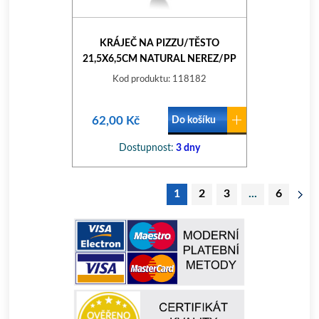
KRÁJEČ NA PIZZU/TĚSTO
21,5X6,5CM NATURAL NEREZ/PP
Kod produktu: 118182
62,00 Kč
Do košíku
Dostupnost:
3 dny
1
2
3
...
6