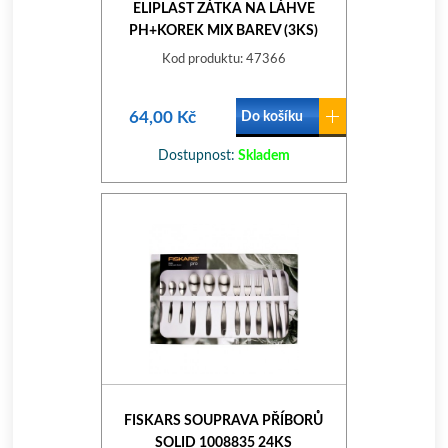
ELIPLAST ZÁTKA NA LÁHVE
PH+KOREK MIX BAREV (3KS)
(065/3)
Kod produktu: 47366
64,00 Kč
Do košíku
Dostupnost:
Skladem
FISKARS SOUPRAVA PŘÍBORŮ
SOLID 1008835 24KS