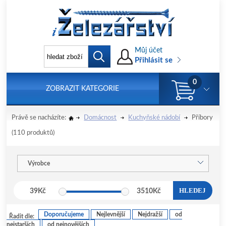
Můj účet
Přihlásit se
0
ZOBRAZIT KATEGORIE
Právě se nacházíte:
Domácnost
Kuchyňské nádobí
Příbory
(110 produktů)
Výrobce
HLEDEJ
39
Kč
3510
Kč
Doporučujeme
Nejlevnější
Nejdražší
od
Řadit dle:
nejstarších
od nejnovějších