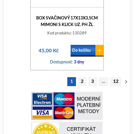
BOX SVAČINOVÝ 17X13X3,5CM
MIMONI S KLICK UZ. PH ŽL
Kod produktu: 130289
45,00 Kč
Do košíku
Dostupnost:
3 dny
1
2
3
...
12