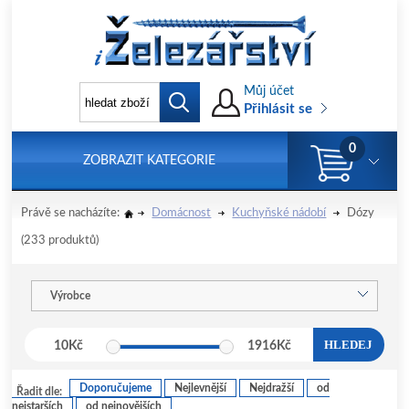
Můj účet
Přihlásit se
0
ZOBRAZIT KATEGORIE
Právě se nacházíte:
Domácnost
Kuchyňské nádobí
Dózy
(233 produktů)
Výrobce
HLEDEJ
10
Kč
1916
Kč
Doporučujeme
Nejlevnější
Nejdražší
od
Řadit dle:
nejstarších
od nejnovějších