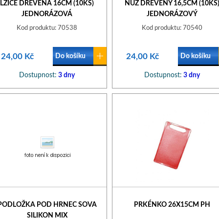
LŽÍCE DŘEVĚNÁ 16CM (10KS)
NŮŽ DŘEVĚNÝ 16,5CM (10KS
JEDNORÁZOVÁ
JEDNORÁZOVÝ
Kod produktu: 70538
Kod produktu: 70540
24,00 Kč
24,00 Kč
Do košíku
Do košíku
Dostupnost:
3 dny
Dostupnost:
3 dny
PODLOŽKA POD HRNEC SOVA
PRKÉNKO 26X15CM PH
SILIKON MIX