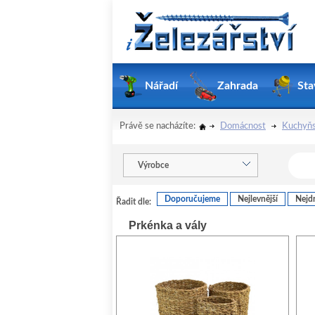
Nářadí
Zahrada
Sta
Právě se nacházíte:
Domácnost
Kuchyňs
Výrobce
Doporučujeme
Nejlevnější
Nejdr
Řadit dle:
Prkénka a vály