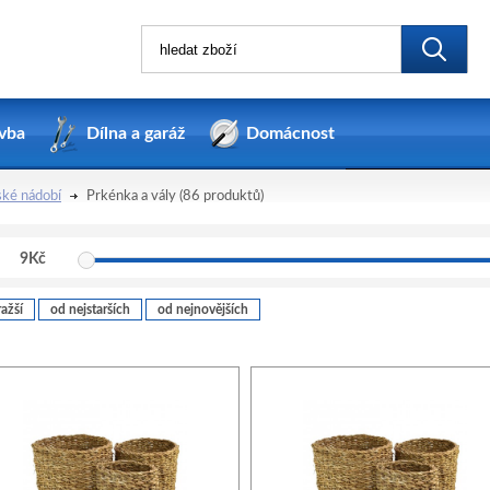
vba
Dílna a garáž
Domácnost
ké nádobí
Prkénka a vály
(86 produktů)
9
Kč
ažší
od nejstarších
od nejnovějších