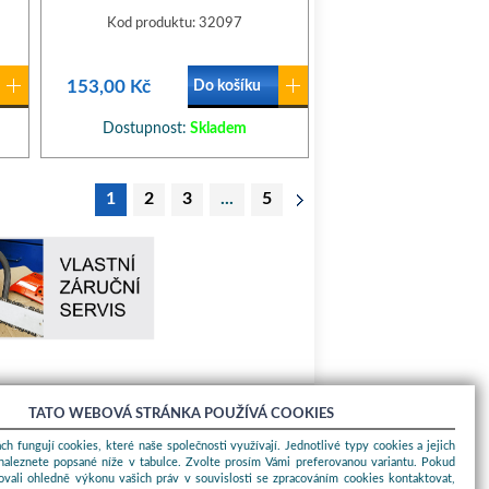
Kod produktu: 32097
153,00 Kč
Do košíku
Dostupnost:
Skladem
1
2
3
...
5
TATO WEBOVÁ STRÁNKA POUŽÍVÁ COOKIES
O nákupu
ch fungují cookies, které naše společnosti využívají. Jednotlivé typy cookies a jejich
naleznete popsané níže v tabulce. Zvolte prosím Vámi preferovanou variantu. Pokud
Obchodní podmínky
ovali ohledně výkonu vašich práv v souvislosti se zpracováním cookies kontaktovat,
O nás