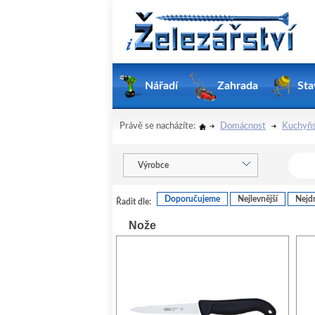
Nářadí
Zahrada
Sta
Právě se nacházíte:
Domácnost
Kuchyňs
Výrobce
Doporučujeme
Nejlevnější
Nejdr
Řadit dle:
Nože