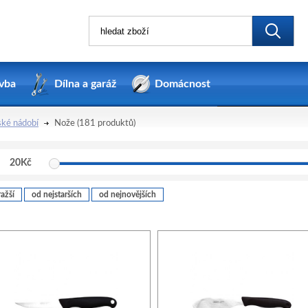
vba
Dílna a garáž
Domácnost
ké nádobí
Nože
(181 produktů)
20
Kč
ažší
od nejstarších
od nejnovějších