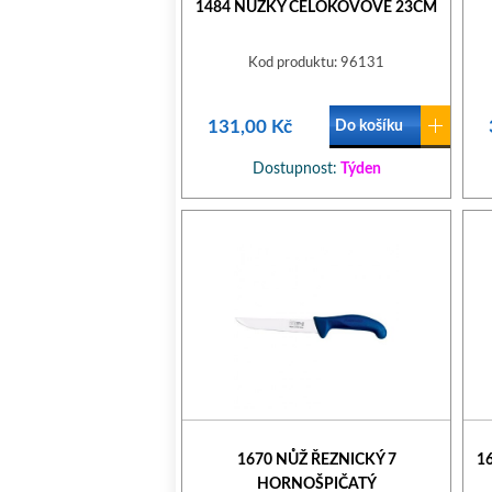
1484 NŮŽKY CELOKOVOVÉ 23CM
Kod produktu: 96131
131,00 Kč
Do košíku
Dostupnost:
Týden
1670 NŮŽ ŘEZNICKÝ 7
1
HORNOŠPIČATÝ