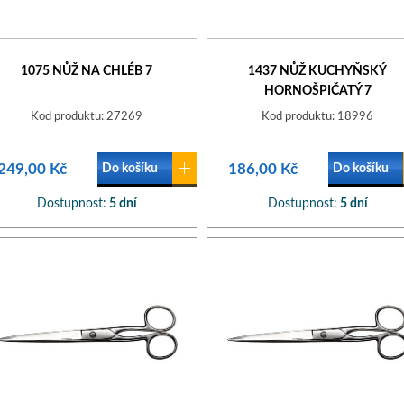
1075 NŮŽ NA CHLÉB 7
1437 NŮŽ KUCHYŇSKÝ
HORNOŠPIČATÝ 7
Kod produktu: 27269
Kod produktu: 18996
249,00 Kč
186,00 Kč
Do košíku
Do košíku
Dostupnost:
5 dní
Dostupnost:
5 dní