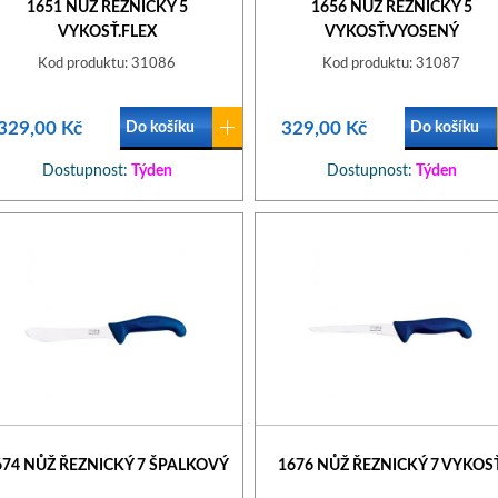
1651 NŮŽ ŘEZNICKÝ 5
1656 NŮŽ ŘEZNICKÝ 5
VYKOSŤ.FLEX
VYKOSŤ.VYOSENÝ
Kod produktu: 31086
Kod produktu: 31087
329,00 Kč
329,00 Kč
Do košíku
Do košíku
Dostupnost:
Týden
Dostupnost:
Týden
674 NŮŽ ŘEZNICKÝ 7 ŠPALKOVÝ
1676 NŮŽ ŘEZNICKÝ 7 VYKOSŤ