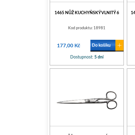
1465 NŮŽ KUCHYŇSKÝ VLNITÝ 6
1
Kod produktu: 18981
177,00 Kč
Do košíku
Dostupnost:
5 dní