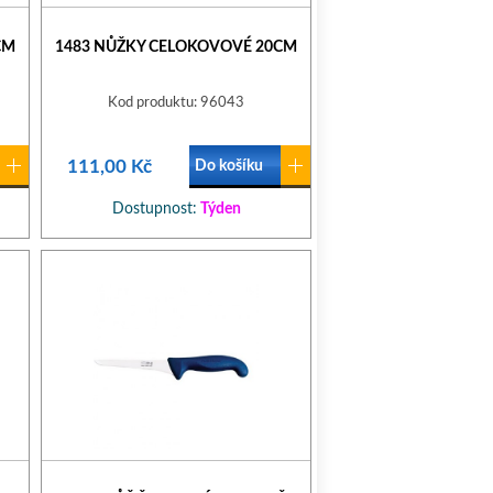
CM
1483 NŮŽKY CELOKOVOVÉ 20CM
Kod produktu: 96043
111,00 Kč
Do košíku
Dostupnost:
Týden