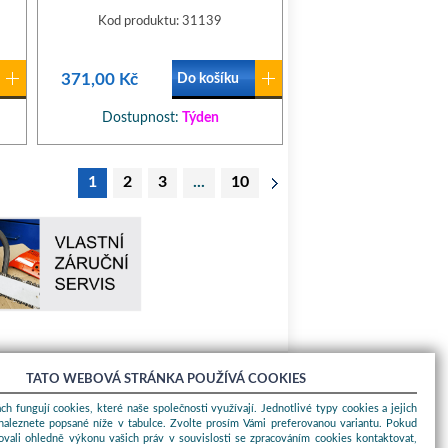
Kod produktu: 31139
371,00 Kč
Do košíku
Dostupnost:
Týden
1
2
3
...
10
TATO WEBOVÁ STRÁNKA POUŽÍVÁ COOKIES
O nákupu
ch fungují cookies, které naše společnosti využívají. Jednotlivé typy cookies a jejich
naleznete popsané níže v tabulce. Zvolte prosím Vámi preferovanou variantu. Pokud
Obchodní podmínky
ovali ohledně výkonu vašich práv v souvislosti se zpracováním cookies kontaktovat,
O nás