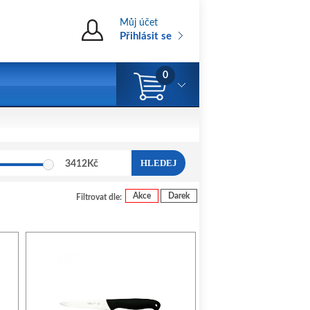
Můj účet
Přihlásit se
0
HLEDEJ
3412
Kč
Akce
Darek
Filtrovat dle: