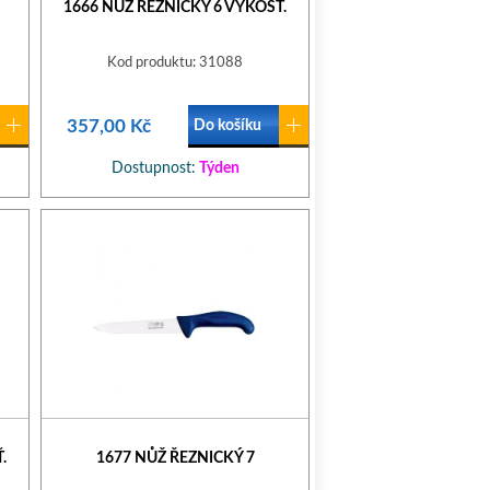
1666 NŮŽ ŘEZNICKÝ 6 VYKOSŤ.
Kod produktu: 31088
357,00 Kč
Do košíku
Dostupnost:
Týden
.
1677 NŮŽ ŘEZNICKÝ 7