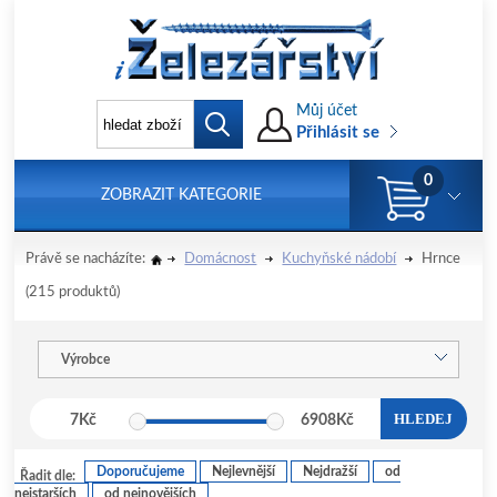
Můj účet
Přihlásit se
0
ZOBRAZIT KATEGORIE
Právě se nacházíte:
Domácnost
Kuchyňské nádobí
Hrnce
(215 produktů)
Výrobce
HLEDEJ
7
Kč
6908
Kč
Doporučujeme
Nejlevnější
Nejdražší
od
Řadit dle:
nejstarších
od nejnovějších