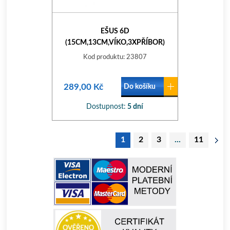
EŠUS 6D
(15CM,13CM,VÍKO,3XPŘÍBOR)
STORE LINE
Kod produktu: 23807
289,00 Kč
Do košíku
Dostupnost:
5 dní
1
2
3
...
11