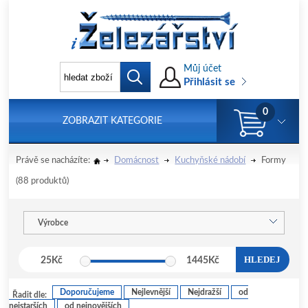
Můj účet
Přihlásit se
0
ZOBRAZIT KATEGORIE
Právě se nacházíte:
Domácnost
Kuchyňské nádobí
Formy
(88 produktů)
Výrobce
HLEDEJ
25
Kč
1445
Kč
Doporučujeme
Nejlevnější
Nejdražší
od
Řadit dle:
nejstarších
od nejnovějších