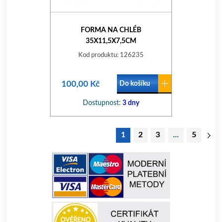
FORMA NA CHLÉB
35X11,5X7,5CM
NEPŘILN.POVRCH CULINARIA
Kod produktu: 126235
100,00 Kč
Do košíku
Dostupnost:
3 dny
1
2
3
...
5