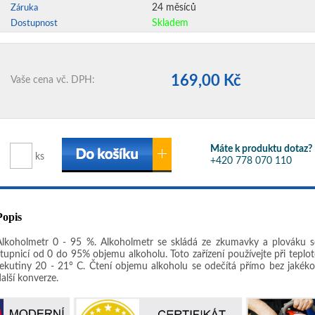
24 měsíců
Záruka
Skladem
Dostupnost
169,00 Kč
Vaše cena vč. DPH:
Máte k produktu dotaz?
ks
+420 778 070 110
Popis
Alkoholmetr 0 - 95 %. Alkoholmetr se skládá ze zkumavky a plováku s
stupnicí od 0 do 95% objemu alkoholu. Toto zařízení používejte při teplot
tekutiny 20 - 21° C. Čtení objemu alkoholu se odečítá přímo bez jakékol
alší konverze.