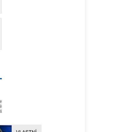
e
ě
i