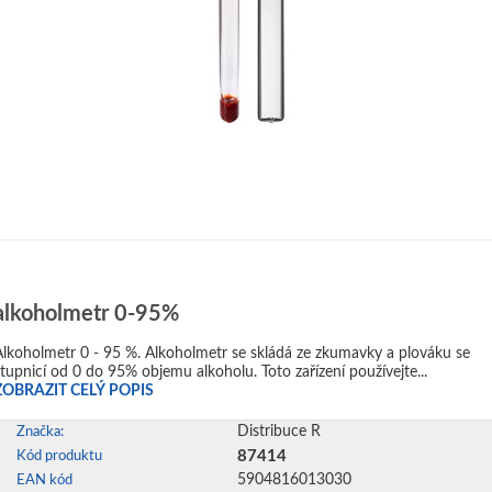
alkoholmetr 0-95%
koholmetr 0 - 95 %. Alkoholmetr se skládá ze zkumavky a plováku se
stupnicí od 0 do 95% objemu alkoholu. Toto zařízení používejte...
ZOBRAZIT CELÝ POPIS
Distribuce R
Značka:
87414
Kód produktu
5904816013030
EAN kód