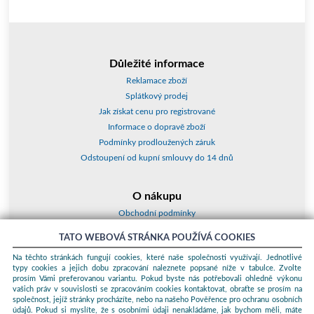
Důležité informace
Reklamace zboží
Splátkový prodej
Jak získat cenu pro registrované
Informace o dopravě zboží
Podmínky prodloužených záruk
Odstoupení od kupní smlouvy do 14 dnů
O nákupu
Obchodní podmínky
O nás
TATO WEBOVÁ STRÁNKA POUŽÍVÁ COOKIES
Jak nakupovat
Na těchto stránkách fungují cookies, které naše společnosti využívají. Jednotlivé
Kontakty a adresy
typy cookies a jejich dobu zpracování naleznete popsané níže v tabulce. Zvolte
Essox splátky
prosím Vámi preferovanou variantu. Pokud byste nás potřebovali ohledně výkonu
vašich práv v souvislosti se zpracováním cookies kontaktovat, obraťte se prosím na
společnost, jejíž stránky procházíte, nebo na našeho Pověřence pro ochranu osobních
Podle zákona o evidenci tržeb je prodávající povinen vystavit kupujícímu
údajů. Pokud si myslíte, že s osobními údaji nenakládáme, jak bychom měli, máte