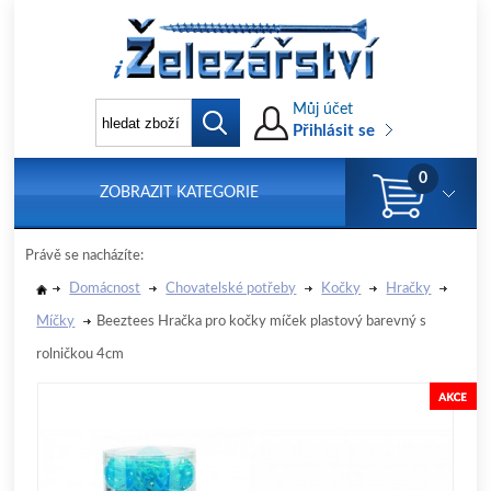
Můj účet
Přihlásit se
0
ZOBRAZIT KATEGORIE
Právě se nacházíte:
Domácnost
Chovatelské potřeby
Kočky
Hračky
Míčky
Beeztees Hračka pro kočky míček plastový barevný s
rolničkou 4cm