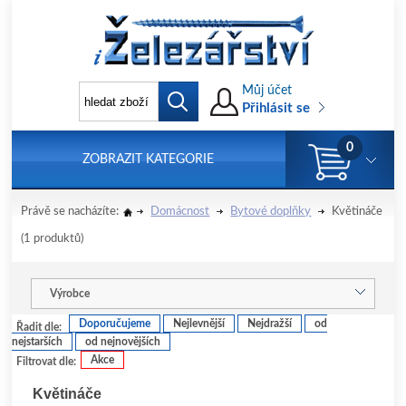
Můj účet
Přihlásit se
0
ZOBRAZIT KATEGORIE
Právě se nacházíte:
Domácnost
Bytové doplňky
Květináče
(1 produktů)
Výrobce
Doporučujeme
Nejlevnější
Nejdražší
od
Řadit dle:
nejstarších
od nejnovějších
Akce
Filtrovat dle:
Květináče