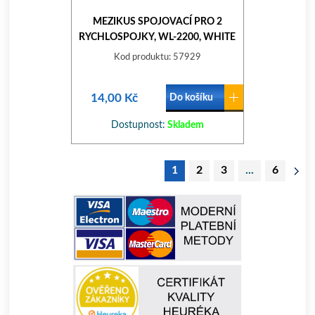
MEZIKUS SPOJOVACÍ PRO 2
RYCHLOSPOJKY, WL-2200, WHITE
LINE
Kod produktu: 57929
14,00 Kč
Do košíku
Dostupnost:
Skladem
1
2
3
...
6