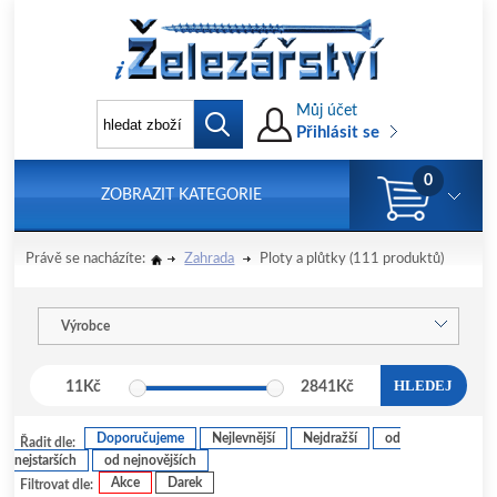
Můj účet
Přihlásit se
0
ZOBRAZIT KATEGORIE
Právě se nacházíte:
Zahrada
Ploty a plůtky
(111 produktů)
Výrobce
HLEDEJ
11
Kč
2841
Kč
Doporučujeme
Nejlevnější
Nejdražší
od
Řadit dle:
nejstarších
od nejnovějších
Akce
Darek
Filtrovat dle: