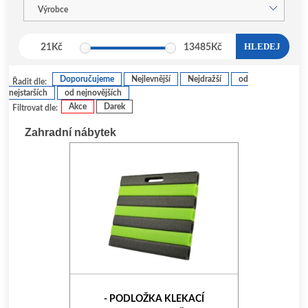
Výrobce
HLEDEJ
21
Kč
13485
Kč
Doporučujeme
Nejlevnější
Nejdražší
od
Řadit dle:
nejstarších
od nejnovějších
Akce
Darek
Filtrovat dle:
Zahradní nábytek
- PODLOŽKA KLEKACÍ