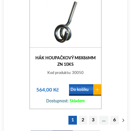
HÁK HOUPAČKOVÝ M8X86MM
ZN 10KS
Kod produktu: 30050
564,00 Kč
Do košíku
Dostupnost:
Skladem
1
2
3
...
6