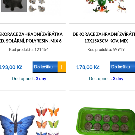
EKORACE ZAHRADNÍ ZVÍŘÁTKA
DEKORACE ZAHRADNÍ ZVÍŘÁT
ED, SOLÁRNÍ, POLYRESIN, MIX 6
13X15X5CM KOV. MIX
DRUHŮ
Kod produktu: 121454
Kod produktu: 59919
193,00 Kč
178,00 Kč
Do košíku
Do košíku
Dostupnost:
3 dny
Dostupnost:
3 dny