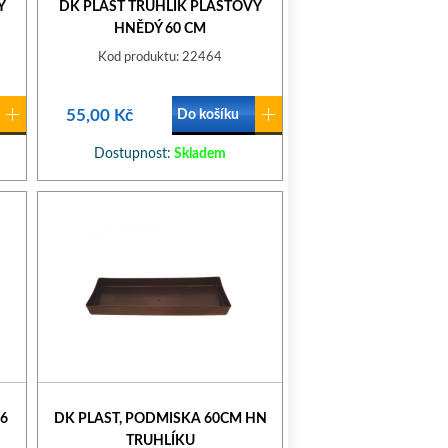
Ý
DK PLAST TRUHLÍK PLASTOVÝ
HNĚDÝ 60 CM
Kod produktu: 22464
55,00 Kč
Do košíku
Dostupnost:
Skladem
6
DK PLAST, PODMISKA 60CM HN
TRUHLÍKU