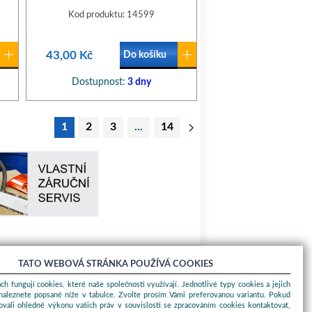
Kod produktu: 14599
43,00 Kč
Do košíku
Dostupnost:
3 dny
1
2
3
...
14
TATO WEBOVÁ STRÁNKA POUŽÍVÁ COOKIES
O nákupu
ch fungují cookies, které naše společnosti využívají. Jednotlivé typy cookies a jejich
naleznete popsané níže v tabulce. Zvolte prosím Vámi preferovanou variantu. Pokud
Obchodní podmínky
ovali ohledně výkonu vašich práv v souvislosti se zpracováním cookies kontaktovat,
O nás