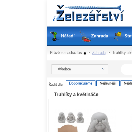
Nářadí
Zahrada
Sta
Právě se nacházíte:
Zahrada
Truhlíky a 
Výrobce
Doporučujeme
Nejlevnější
Nejdr
Řadit dle:
Truhlíky a květináče