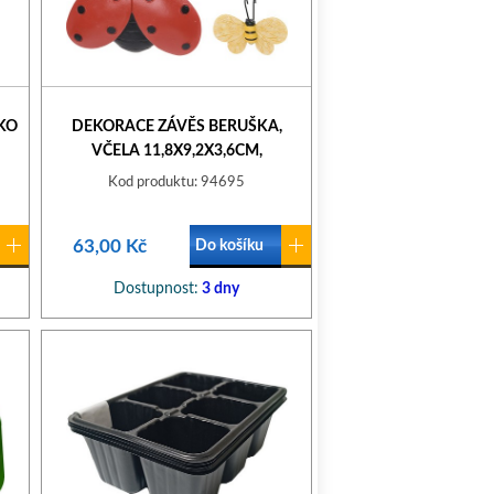
KO
DEKORACE ZÁVĚS BERUŠKA,
VČELA 11,8X9,2X3,6CM,
POLYSTON, MIX
Kod produktu: 94695
63,00 Kč
Do košíku
Dostupnost:
3 dny