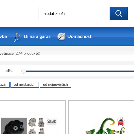
vba
Dílna a garáž
Domácnost
květináče
(274 produktů)
5
Kč
ažší
od nejstarších
od nejnovějších