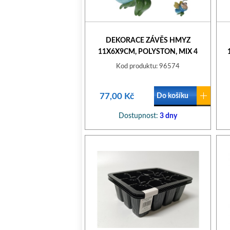
DEKORACE ZÁVĚS HMYZ
11X6X9CM, POLYSTON, MIX 4
DEKORY
Kod produktu: 96574
77,00 Kč
Do košíku
Dostupnost:
3 dny