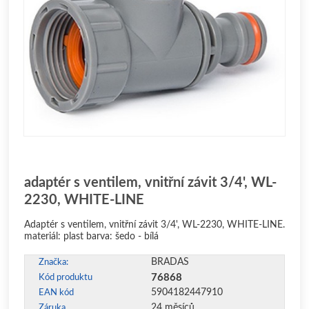
adaptér s ventilem, vnitřní závit 3/4', WL-
2230, WHITE-LINE
Adaptér s ventilem, vnitřní závit 3/4', WL-2230, WHITE-LINE.
materiál: plast barva: šedo - bílá
BRADAS
Značka:
76868
Kód produktu
5904182447910
EAN kód
24 měsíců
Záruka