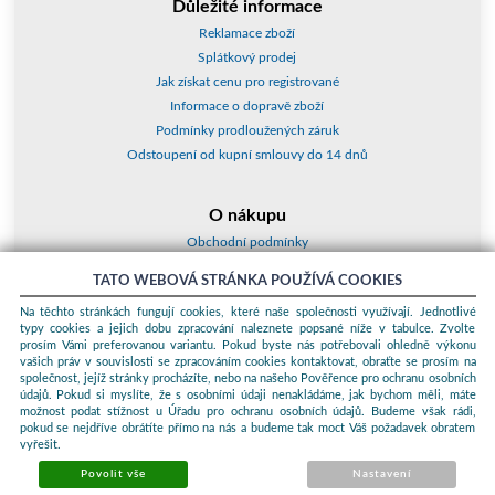
Důležité informace
Reklamace zboží
Splátkový prodej
Jak získat cenu pro registrované
Informace o dopravě zboží
Podmínky prodloužených záruk
Odstoupení od kupní smlouvy do 14 dnů
O nákupu
Obchodní podmínky
O nás
TATO WEBOVÁ STRÁNKA POUŽÍVÁ COOKIES
Jak nakupovat
Na těchto stránkách fungují cookies, které naše společnosti využívají. Jednotlivé
Kontakty a adresy
typy cookies a jejich dobu zpracování naleznete popsané níže v tabulce. Zvolte
Essox splátky
prosím Vámi preferovanou variantu. Pokud byste nás potřebovali ohledně výkonu
vašich práv v souvislosti se zpracováním cookies kontaktovat, obraťte se prosím na
společnost, jejíž stránky procházíte, nebo na našeho Pověřence pro ochranu osobních
Podle zákona o evidenci tržeb je prodávající povinen vystavit kupujícímu
údajů. Pokud si myslíte, že s osobními údaji nenakládáme, jak bychom měli, máte
účtenku. Zároveň je povinen zaevidovat přijatou tržbu u správce daně
možnost podat stížnost u Úřadu pro ochranu osobních údajů. Budeme však rádi,
online; v případě technického výpadku pak nejpozději do 48 hodin.
pokud se nejdříve obrátíte přímo na nás a budeme tak moct Váš požadavek obratem
vyřešit.
© 2026 ProKauf Komplex s.r.o. Všechna práva vyhrazena.
Sunlight
systems
-
pronájem e-shopů
Povolit vše
Nastavení