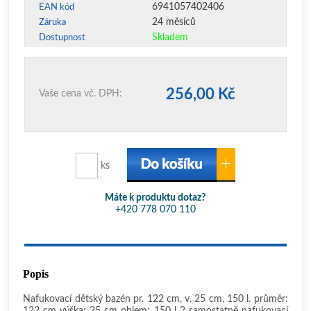
6941057402406
EAN kód
24 měsíců
Záruka
Skladem
Dostupnost
256,00 Kč
Vaše cena vč. DPH:
ks
Máte k produktu dotaz?
+420 778 070 110
Popis
Nafukovací dětský bazén pr. 122 cm, v. 25 cm, 150 l. průměr:
122 cm výška: 25 cm objem: 150 l 2 samostatně nafukovací