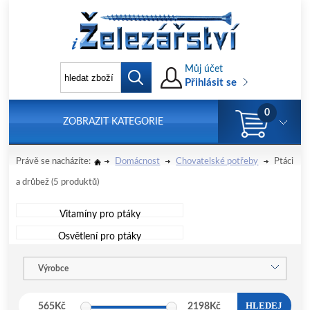
Můj účet
Přihlásit se
0
ZOBRAZIT KATEGORIE
Právě se nacházíte:
Domácnost
Chovatelské potřeby
Ptáci
a drůbež
(5 produktů)
Vitamíny pro ptáky
Osvětlení pro ptáky
Výrobce
HLEDEJ
565
Kč
2198
Kč