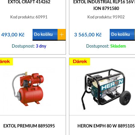
EXTOL CRAFT 414262
EXTOL INDUSTRIAL RLP16 16V L
ION 8791580
Kod produktu: 60991
Kod produktu: 95902
 493,00 Kč
3 565,00 Kč
Do košíku
Do košíku
Dostupnost:
3 dny
Dostupnost:
Skladem
EXTOL PREMIUM 8895095
HERON EMPH 80 W 8895105