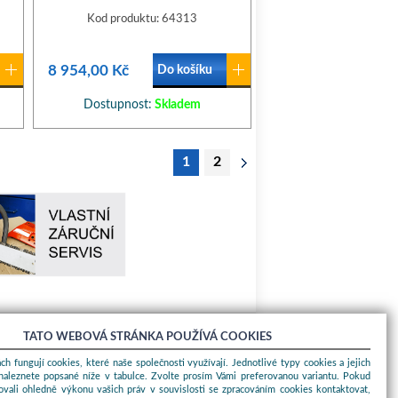
Kod produktu: 64313
8 954,00 Kč
Do košíku
Dostupnost:
Skladem
1
2
TATO WEBOVÁ STRÁNKA POUŽÍVÁ COOKIES
O nákupu
ch fungují cookies, které naše společnosti využívají. Jednotlivé typy cookies a jejich
naleznete popsané níže v tabulce. Zvolte prosím Vámi preferovanou variantu. Pokud
Obchodní podmínky
ovali ohledně výkonu vašich práv v souvislosti se zpracováním cookies kontaktovat,
O nás