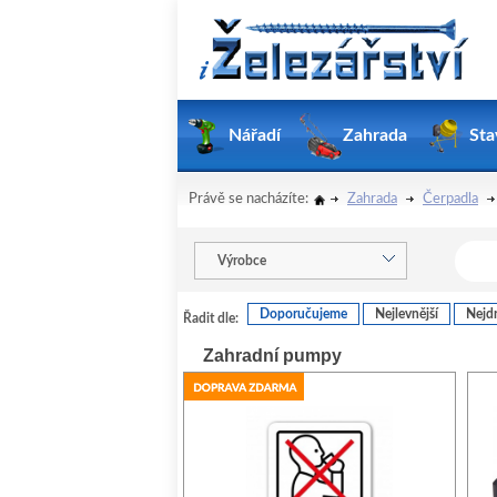
Nářadí
Zahrada
Sta
Právě se nacházíte:
Zahrada
Čerpadla
Výrobce
Doporučujeme
Nejlevnější
Nejdr
Řadit dle:
Zahradní pumpy