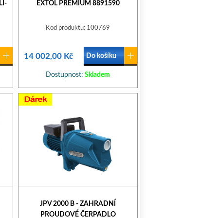
I-
EXTOL PREMIUM 8891590
Kod produktu: 100769
14 002,00 Kč
Do košíku
Dostupnost:
Skladem
JPV 2000 B - ZAHRADNÍ
PROUDOVÉ ČERPADLO