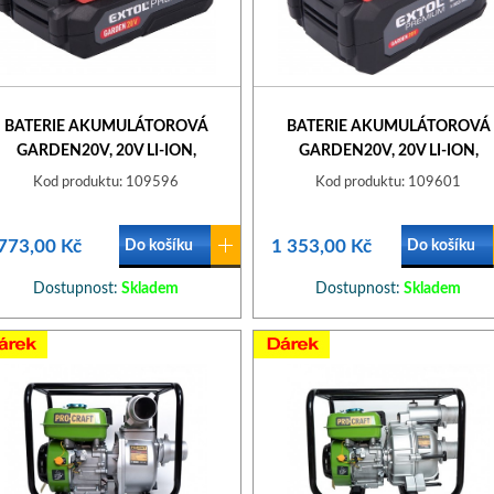
BATERIE AKUMULÁTOROVÁ
BATERIE AKUMULÁTOROVÁ
GARDEN20V, 20V LI-ION,
GARDEN20V, 20V LI-ION,
2000MAH
4000MAH
Kod produktu: 109596
Kod produktu: 109601
773,00 Kč
1 353,00 Kč
Do košíku
Do košíku
Dostupnost:
Skladem
Dostupnost:
Skladem