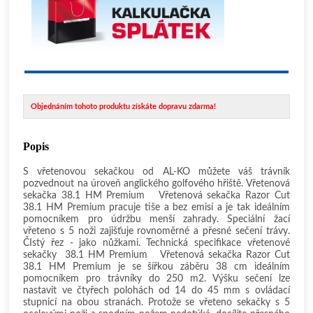
Objednáním tohoto produktu získáte dopravu zdarma!
Popis
S vřetenovou sekačkou od AL-KO můžete váš trávník
pozvednout na úroveň anglického golfového hřiště. Vřetenová
sekačka 38.1 HM Premium Vřetenová sekačka Razor Cut
38.1 HM Premium pracuje tiše a bez emisí a je tak ideálním
pomocníkem pro údržbu menší zahrady. Speciální žací
vřeteno s 5 noži zajišťuje rovnoměrné a přesné sečení trávy.
ČIstý řez - jako nůžkami. Technická specifikace vřetenové
sekačky 38.1 HM Premium Vřetenová sekačka Razor Cut
38.1 HM Premium je se šířkou záběru 38 cm ideálním
pomocníkem pro trávníky do 250 m2. Výšku sečení lze
nastavit ve čtyřech polohách od 14 do 45 mm s ovládací
stupnicí na obou stranách. Protože se vřeteno sekačky s 5