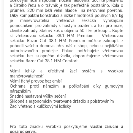
ocelovými noži a spodním nožem nedotýká, docílíte přesného
a čistého řezu a o trávník je tak perfektně postaráno. Kola o
průměru 220 mm běží velmi hladce i na nerovném povrchu.
Díky kompaktní konstrukci a nízké hmotnosti pouhých 8,9 kg
je manévrovatelná vřetenová sekačka vynikajícím
pomocníkem pro zahrady s hustým pažitem, a to i pro malé,
členité zahrady. Sběrný koš o objemu 50 l lze přikoupit. Kupte
si vřetenovou sekačku 38.1 HM Premium Vřetenovou
sekačku Razor Cut 38.1 HM Premium můžete zakoupit z
pohodlí vašeho domova přes náš e-shop, nebo u nejbližšího
autorizovaného prodejce. Pokud potřebujete vřetenovou
sekačku bez sklopného držadla, doporučujeme vřetenovou
sekačku Razor Cut 38.1 HM Comfort.
>
Velmi lehký a efektivní žací systém s vysokou
manévrovatelností
Velmi tichý provoz bez emisí
Ochrana proti nárazům a poškrábání díky gumovým
nárazníkům
Snadné nastavení výšky sečení
Sklopné a ergonomicky tvarované držadlo s polstrováním
Žací vřeteno s kuličkovými ložisky
Pro tuto značku výrobků poskytujeme
vlastní záruční a
pozáruč servis
.