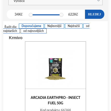
Výrobce
HLEDEJ
34
Kč
622
Kč
Doporučujeme
Nejlevnější
Nejdražší
od
Řadit dle:
nejstarších
od nejnovějších
Krmivo
ARCADIA EARTHPRO - INSECT
FUEL 50G
Kod produktu: 66344