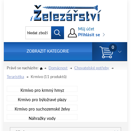
Můj účet
Přihlásit se
0
ZOBRAZIT KATEGORIE
Právě se nacházíte:
Domácnost
Chovatelské potřeby
Teraristika
Krmivo
(11 produktů)
Krmivo pro krmný hmyz
Krmivo pro býložravé plazy
Krmivo pro suchozemské želvy
Náhražky vody