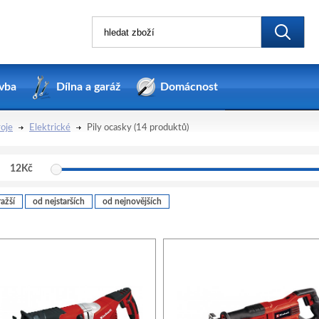
vba
Dílna a garáž
Domácnost
roje
Elektrické
Pily ocasky
(14 produktů)
12
Kč
ažší
od nejstarších
od nejnovějších