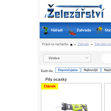
Nářadí
Zahrada
Sta
Právě se nacházíte:
Zahrada
Zahradni st
Výrobce
Doporučujeme
Nejlevnější
Nejdr
Řadit dle:
Pily ocasky