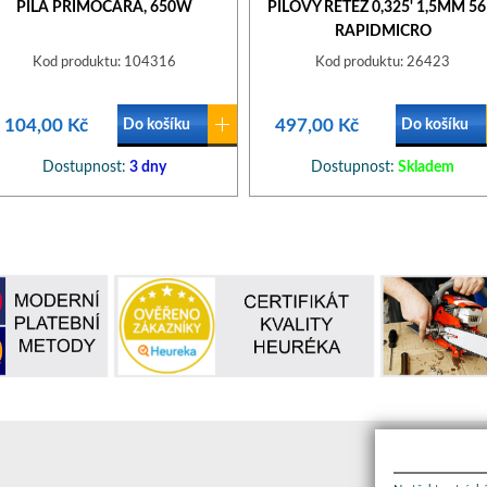
PILA PŘÍMOČARÁ, 650W
PILOVÝ ŘETĚZ 0,325' 1,5MM 56
RAPIDMICRO
Kod produktu: 104316
Kod produktu: 26423
 104,00 Kč
497,00 Kč
Do košíku
Do košíku
Dostupnost:
3 dny
Dostupnost:
Skladem