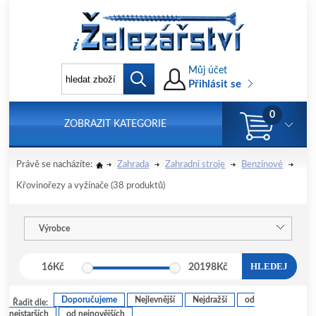
Můj účet
Přihlásit se
0
ZOBRAZIT KATEGORIE
Právě se nacházíte:
Zahrada
Zahradni stroje
Benzínové
Křovinořezy a vyžínače
(38 produktů)
Výrobce
HLEDEJ
16
Kč
20198
Kč
Doporučujeme
Nejlevnější
Nejdražší
od
Řadit dle:
nejstarších
od nejnovějších