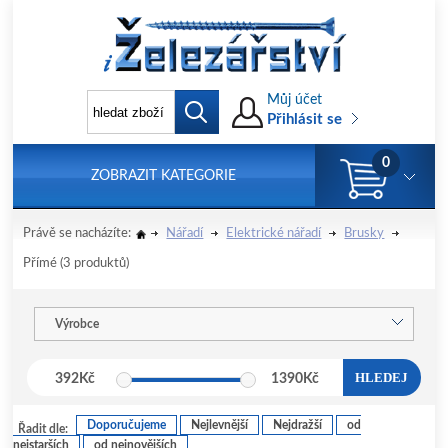
Můj účet
Přihlásit se
0
ZOBRAZIT KATEGORIE
Právě se nacházíte:
Nářadí
Elektrické nářadí
Brusky
Přímé
(3 produktů)
Výrobce
HLEDEJ
392
Kč
1390
Kč
Doporučujeme
Nejlevnější
Nejdražší
od
Řadit dle:
nejstarších
od nejnovějších