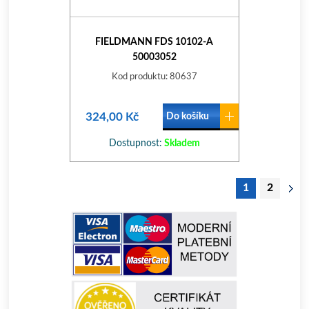
FIELDMANN FDS 10102-A
50003052
Kod produktu: 80637
324,00 Kč
Do košíku
Dostupnost:
Skladem
1
2