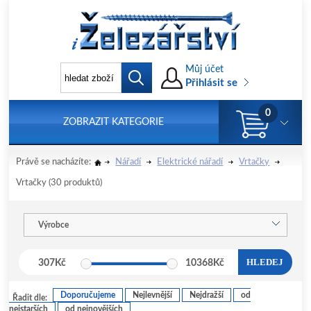
Můj účet
Přihlásit se
0
ZOBRAZIT KATEGORIE
Právě se nacházíte:
Nářadí
Elektrické nářadí
Vrtačky
Vrtačky
(30 produktů)
Výrobce
HLEDEJ
307
Kč
10368
Kč
Doporučujeme
Nejlevnější
Nejdražší
od
Řadit dle:
nejstarších
od nejnovějších