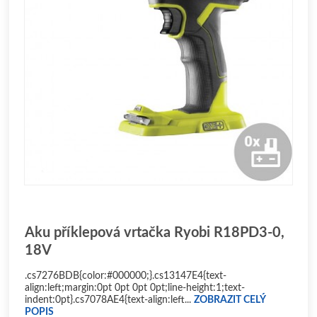
Aku příklepová vrtačka Ryobi R18PD3-0,
18V
.cs7276BDB{color:#000000;}.cs13147E4{text-
align:left;margin:0pt 0pt 0pt 0pt;line-height:1;text-
indent:0pt}.cs7078AE4{text-align:left...
ZOBRAZIT CELÝ
POPIS