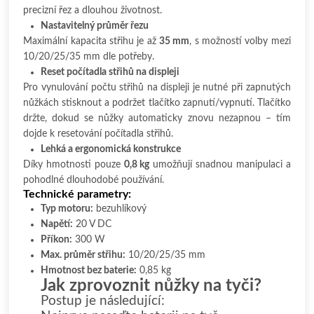
precizní řez a dlouhou životnost.
Nastavitelný průměr řezu
Maximální kapacita střihu je až
35 mm
, s možností volby mezi
10/20/25/35 mm dle potřeby.
Reset počítadla střihů na displeji
Pro vynulování počtu střihů na displeji je nutné při zapnutých
nůžkách stisknout a podržet tlačítko zapnutí/vypnutí. Tlačítko
držte, dokud se nůžky automaticky znovu nezapnou – tím
dojde k resetování počítadla střihů.
Lehká a ergonomická konstrukce
Díky hmotnosti pouze
0,8 kg
umožňují snadnou manipulaci a
pohodlné dlouhodobé používání.
Technické parametry:
Typ motoru:
bezuhlíkový
Napětí:
20 V DC
Příkon:
300 W
Max. průměr střihu:
10/20/25/35 mm
Hmotnost bez baterie:
0,85 kg
Jak zprovoznit nůžky na tyči?
Postup je následující: