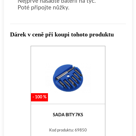
Nejprve nasaďte baterii na tyč.
Poté připojte nůžky.
Dárek v ceně při koupi tohoto produktu
-
100
%
SADA BITY 7KS
Kod produktu: 69850