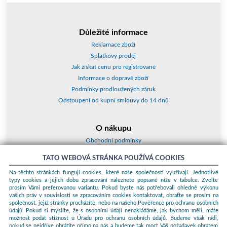
Důležité informace
Reklamace zboží
Splátkový prodej
Jak získat cenu pro registrované
Informace o dopravě zboží
Podmínky prodloužených záruk
Odstoupení od kupní smlouvy do 14 dnů
O nákupu
Obchodní podmínky
O nás
TATO WEBOVÁ STRÁNKA POUŽÍVÁ COOKIES
Jak nakupovat
Na těchto stránkách fungují cookies, které naše společnosti využívají. Jednotlivé
Kontakty a adresy
typy cookies a jejich dobu zpracování naleznete popsané níže v tabulce. Zvolte
Essox splátky
prosím Vámi preferovanou variantu. Pokud byste nás potřebovali ohledně výkonu
vašich práv v souvislosti se zpracováním cookies kontaktovat, obraťte se prosím na
společnost, jejíž stránky procházíte, nebo na našeho Pověřence pro ochranu osobních
Podle zákona o evidenci tržeb je prodávající povinen vystavit kupujícímu
údajů. Pokud si myslíte, že s osobními údaji nenakládáme, jak bychom měli, máte
účtenku. Zároveň je povinen zaevidovat přijatou tržbu u správce daně
možnost podat stížnost u Úřadu pro ochranu osobních údajů. Budeme však rádi,
online; v případě technického výpadku pak nejpozději do 48 hodin.
pokud se nejdříve obrátíte přímo na nás a budeme tak moct Váš požadavek obratem