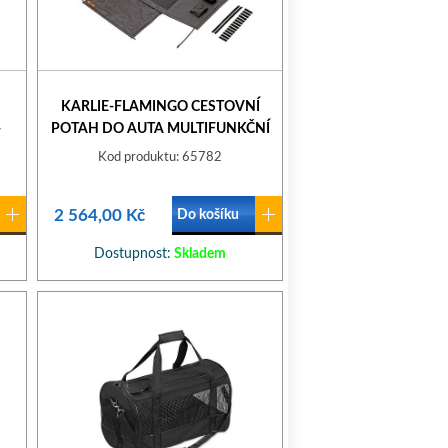
KARLIE-FLAMINGO CESTOVNÍ
-
POTAH DO AUTA MULTIFUNKČNÍ
Z TEFLONU,
Kod produktu: 65782
163X125CM+79X49CM
2 564,00 Kč
Do košíku
Dostupnost:
Skladem