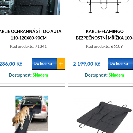
ARLIE OCHRANNÁ SÍŤ DO AUTA
KARLIE-FLAMINGO
110-120X80-90CM
BEZPEČNOSTNÍ MŘÍŽKA 100
160X75-130CM
Kod produktu: 71341
Kod produktu: 66109
286,00 Kč
2 199,00 Kč
Do košíku
Do košíku
Dostupnost:
Skladem
Dostupnost:
Skladem