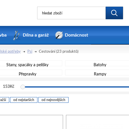
vba
Dílna a garáž
Domácnost
lské potřeby
Psi
Cestování
(23 produktů)
Stany, spacáky a pelíšky
Batohy
Přepravky
Rampy
153
Kč
ažší
od nejstarších
od nejnovějších