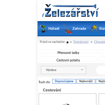
Nářadí
Zahrada
Sta
Právě se nacházíte:
Domácnost
Chovate
Přenosné tašky
Cestovní potahy
Výrobce
Doporučujeme
Nejlevnější
Nejdr
Řadit dle:
Cestování