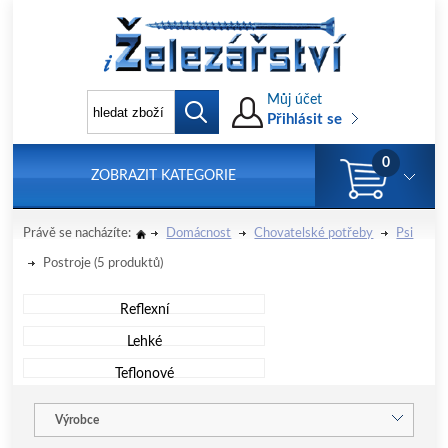
Můj účet
Přihlásit se
0
ZOBRAZIT KATEGORIE
Právě se nacházíte:
Domácnost
Chovatelské potřeby
Psi
Postroje
(5 produktů)
Reflexní
Lehké
Teflonové
Výrobce