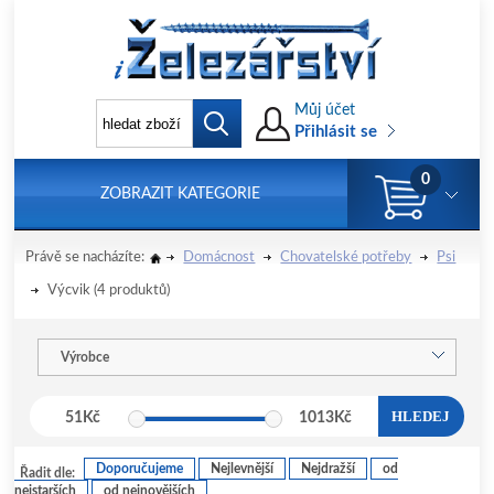
Můj účet
Přihlásit se
0
ZOBRAZIT KATEGORIE
Právě se nacházíte:
Domácnost
Chovatelské potřeby
Psi
Výcvik
(4 produktů)
Výrobce
HLEDEJ
51
Kč
1013
Kč
Doporučujeme
Nejlevnější
Nejdražší
od
Řadit dle:
nejstarších
od nejnovějších