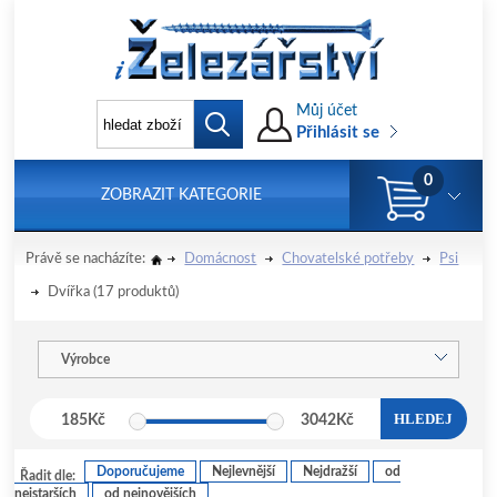
Můj účet
Přihlásit se
0
ZOBRAZIT KATEGORIE
Právě se nacházíte:
Domácnost
Chovatelské potřeby
Psi
Dvířka
(17 produktů)
Výrobce
HLEDEJ
185
Kč
3042
Kč
Doporučujeme
Nejlevnější
Nejdražší
od
Řadit dle:
nejstarších
od nejnovějších